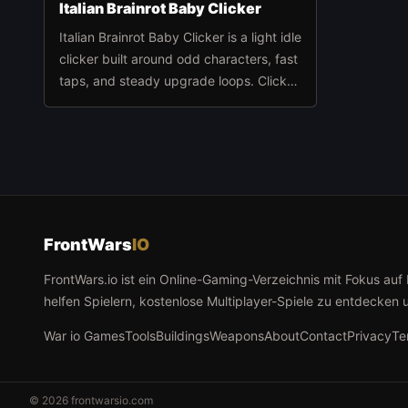
Italian Brainrot Baby Clicker
Italian Brainrot Baby Clicker is a light idle
clicker built around odd characters, fast
taps, and steady upgrade loops. Click
to collect points, unlock helpers, and
watch the pace climb as automation
takes over.
FrontWars
IO
FrontWars.io ist ein Online-Gaming-Verzeichnis mit Fokus auf
helfen Spielern, kostenlose Multiplayer-Spiele zu entdecken 
War io Games
Tools
Buildings
Weapons
About
Contact
Privacy
Te
© 2026 frontwarsio.com