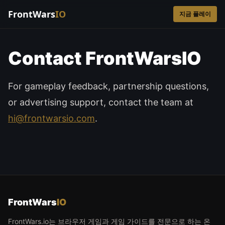
FrontWars
IO
지금 플레이
Contact FrontWarsIO
For gameplay feedback, partnership questions,
or advertising support, contact the team at
hi@frontwarsio.com
.
FrontWars
IO
FrontWars.io는 브라우저 게임과 게임 가이드를 전문으로 하는 온