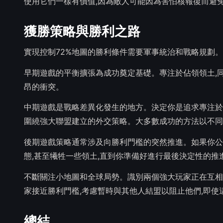
使用它們一樣有價值,因為敵人可能因為害怕核報復而避
獲勝策略與勝利之路
實現控制72%地圖的勝利條件需要軍事統治和戰略規劃
早期遊戲的平衡擴張為成功奠定基礎。專注於佔領領土,
昂的衝突。
中期遊戲是戰略差異化發生的地方。決定你是追求專注於
圍繞強大聯盟建立的外交策略。大多數成功的方法以不同
後期遊戲策略通常涉及向勝利門檻的突然推進。如果你公開
態,甚至犧牲一些領土,直到你準備好進行最後決定性的推
不斷關注小地圖和全球局勢。識別兩個強大玩家正在互相
家接近勝利門檻,考慮暫時與其他人結盟以阻止他們,即使
總結