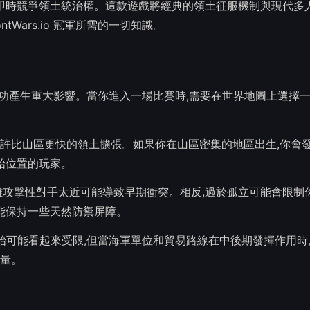
十名玩家即時競爭領土統治權。這款遊戲將經典的領土征服機制與現代
Wars.io 冠軍所需的一切知識。
早期遊戲成功產生重大影響。當你進入一場比賽時,需要在世界地圖上選擇
許比山區更快的領土擴張。如果你在山區密集的地區出生,你會
始位置的玩家。
離攻擊性對手太近可能導致早期衝突。相反,過於孤立可能會限制
能保持一些天然防禦屏障。
雖然一開始可能看起來受限,但當海軍單位和貿易路線在中後期發揮作用時
量。