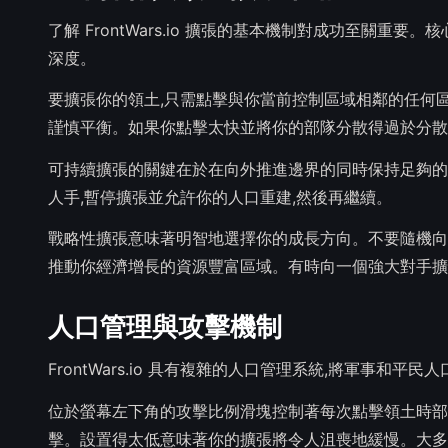
了解 FrontWars.io 擴張的基本機制對成功至關
深度。
要擴張你的領土,只需點擊與你當前控制區域相鄰的任何
謹慎平衡。如果你點擊太快並將你的部隊分散得過於分散
可持續擴張的關鍵在於在向外推進邊界的同時保持足夠的
人手,暫停擴張並允許你的人口重建,然後再繼續。
戰略性擴張意味著明智地選擇你的成長方向。不要隨機向
推動你經濟增長的資源豐富區域。有時向一個強大對手擴
人口管理與攻擊機制
FrontWars.io 具有複雜的人口管理系統,將軍事和
位於螢幕左下角的攻擊比例滑塊控制著每次點擊領土時部
擊。設置得太低意味著你的擴張將令人沮喪地緩慢。大多數