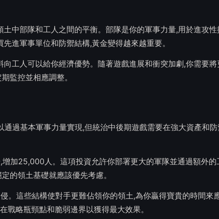
你領土中部隊和工人之間的平衡。部隊是你的軍事力量,用於進攻性
買先進軍事單位和防禦結構,黃金變得越來越重要。
傾斜向工人可以給你經濟優勢。隨著遊戲進展和衝突加劇,你需要將
定期監控並相應調整。
期擴張可以通過基本軍事力量實現,但統治中後期遊戲需要在強大資產和
升,增加25,000人。這項投資允許你部署更大的軍隊並通過額外
穩定的領土基礎就應該優先考慮。
人入侵。這些結構使對手更難佔領你的領土,為你贏得寶貴的時間來應
在戰略瓶頸點和脆弱邊界以獲得最大效果。