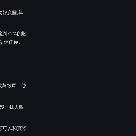
好意圖,與
到72%的勝
意信任你。
數萬敵軍。使
擊中幾乎抹去敵
脅可以和實際