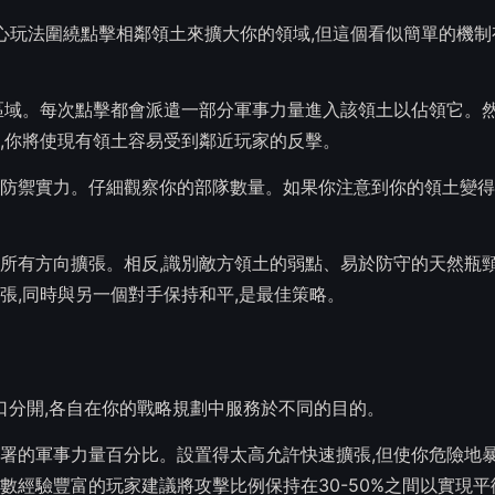
重要。核心玩法圍繞點擊相鄰領土來擴大你的領域,但這個看似簡單的機
區域。每次點擊都會派遣一部分軍事力量進入該領土以佔領它。然
,你將使現有領土容易受到鄰近玩家的反擊。
防禦實力。仔細觀察你的部隊數量。如果你注意到你的領土變得
所有方向擴張。相反,識別敵方領土的弱點、易於防守的天然瓶頸
張,同時與另一個對手保持和平,是最佳策略。
平民人口分開,各自在你的戰略規劃中服務於不同的目的。
署的軍事力量百分比。設置得太高允許快速擴張,但使你危險地
經驗豐富的玩家建議將攻擊比例保持在30-50%之間以實現平