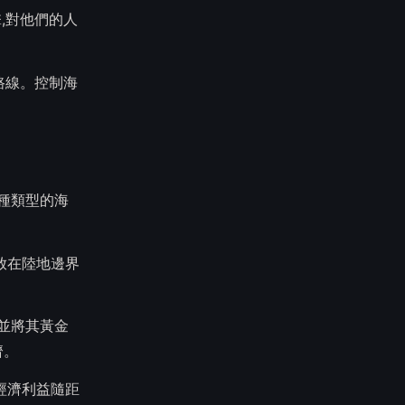
,對他們的人
路線。控制海
兩種類型的海
放在陸地邊界
們並將其黃金
濟。
經濟利益隨距