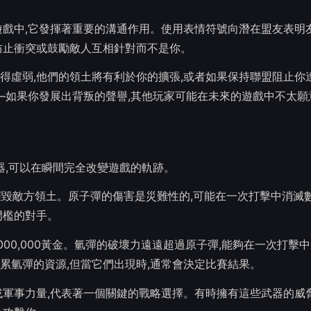
遊戲中,它發揮著重要的溝通作用。使用表情符號向潛在盟友表明友
防止衝突或鼓勵敵人互相針對而不是你。
虛弱,他們的領土將有利於你的擴張,或者如果保持聯盟阻止你達
——如果你發展出背叛的聲譽,其他玩家可能在未來的遊戲中不太願
性武器,可以在瞬間完全改變遊戲的軌跡。
,徹底摧毀敵方領土。原子彈的傷害是災難性的,可能在一次打擊中消滅
門檻的對手。
人的5,000,000黃金。氫彈的破壞力遠遠超過原子彈,能夠在一次打
累氫彈的資源,但當它們出現時,通常會決定比賽結果。
或軍事力量,代表著一個關鍵的戰略選擇。有時擁有這些武器的威