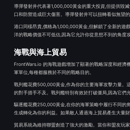
導彈發射井代表著1,000,000黃金的重大投資,但提
口和防禦造成巨大傷害。導彈發射井可以扭轉看似無望的
港口同樣昂貴,價格為1,000,000黃金,但解鎖了全
洋的戰略價值不可低估,因為它允許你從意想不到的角度
海戰與海上貿易
FrontWars.io 的海戰遊戲增加了顯著的戰略深度
軍單位,每種都服務於不同的戰略目的。
戰列艦花費500,000黃金,作為你的主要海軍攻擊力
的對手措手不及。戰列艦特別有效於打破僵局,因為它們
驅逐艦花費250,000黃金,在你的海軍策略中履行不同
生成轉化為你的利益。如果敵人通過海上貿易產生大量財
貿易系統為維持聯盟創造了強大的激勵。當你和盟友玩家