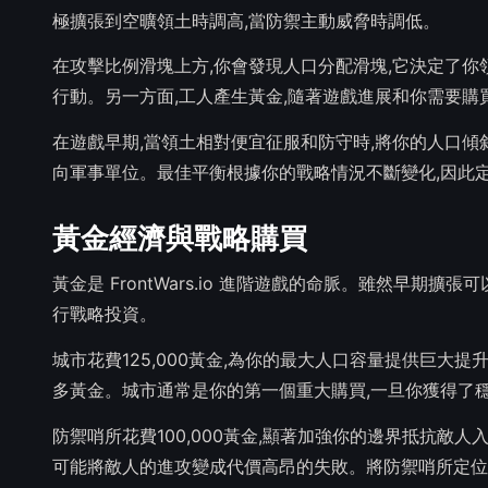
極擴張到空曠領土時調高,當防禦主動威脅時調低。
在攻擊比例滑塊上方,你會發現人口分配滑塊,它決定了
行動。另一方面,工人產生黃金,隨著遊戲進展和你需要購
在遊戲早期,當領土相對便宜征服和防守時,將你的人口
向軍事單位。最佳平衡根據你的戰略情況不斷變化,因此
黃金經濟與戰略購買
黃金是 FrontWars.io 進階遊戲的命脈。雖然早
行戰略投資。
城市花費125,000黃金,為你的最大人口容量提供巨大提
多黃金。城市通常是你的第一個重大購買,一旦你獲得了
防禦哨所花費100,000黃金,顯著加強你的邊界抵抗敵
可能將敵人的進攻變成代價高昂的失敗。將防禦哨所定位