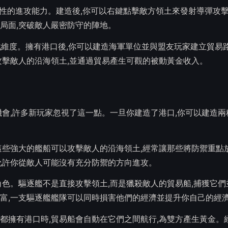
供毀滅性的進攻能力。建造後,你可以右鍵點擊敵方領土來發射導彈攻擊
局面,突破敵人嚴密防守的陣地。
新的遊戲維度。擁有港口後,你可以建造海軍單位並與盟友玩家建立貿易
攻擊敵人的沿海領土,並通過貿易產生可觀的被動黃金收入。
和經濟機會,許多新玩家忽視了這一點。一旦你建造了港口,你可以建造
量。這些強大的艦船可以攻擊敵人的沿海領土,經常讓那些將防禦重點
允許你從敵人可能沒有充分防禦的方向進攻。
的角色。驅逐艦不是直接攻擊領土,而是獵殺敵人的貿易船,捕獲它
富,一支驅逐艦艦隊可以同時損害他們的經濟並提升你自己的經
都擁有港口時,貿易船會自動在它們之間航行,為雙方產生黃金。