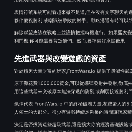
表情符號系統可能看起來微不足道,但在沒有文字聊天的
夥伴慶祝勝利,或嘲諷被擊敗的對手。戰略溝通有時可以
解除聯盟應該在戰略上並謹慎把握時機進行。如果盟友變得
利門檻,你可能需要背叛他們。然而,要準備好承擔後果
先進武器與改變遊戲的資產
對於積累大量財富的玩家,FrontWars.io 提供了毀滅
原子彈花費1,000,000黃金,可以從導彈發射井發射
用這些武器來突破原本無法穿透的防禦,或削弱接近勝利
氫彈代表 FrontWars.io 中的終極破壞力量,花費驚
人領土的大部分。很少有遊戲持續足夠長的時間讓玩家積
決定是否投資這些超級武器,還是擴大你的經濟基礎設施