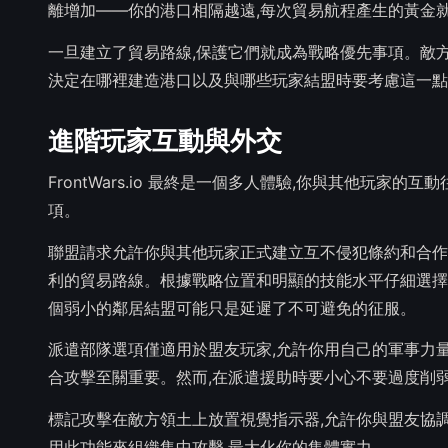
離增加——你的港口相隔越遠,每次貿易航程產生的黃金
一旦建立了貿易路線,保護它們就成為戰略優先事項。敵
決定在哪裡建造港口以及與哪些玩家結盟時要考慮這一點
進階玩家互動與外交
FrontWars.io 最終是一個多人體驗,你與其他玩
項。
聯盟請求允許你與其他玩家正式建立互不侵犯條約和合作
利的貿易路線。根據戰略位置和明顯的技能水平仔細選擇
個弱小的鄰居結盟可能只是延遲了不可避免的征服。
派遣部隊選項僅適用於盟友玩家,允許你用自己的軍事力
合攻擊至關重要。然而,在派遣援助時要小心不要過度削
標記攻擊在敵方領土上放置視覺指示器,允許你與盟友協
用此功能來組織集中攻擊,最大化你的集體實力。