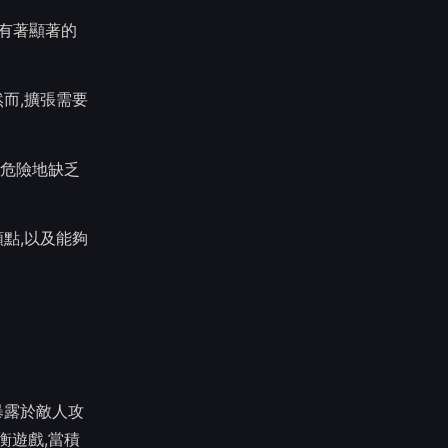
制有著顯著的
而,擴張需要
危險地缺乏
點,以及能夠
暴露於敵人攻
衡遊戲,當積