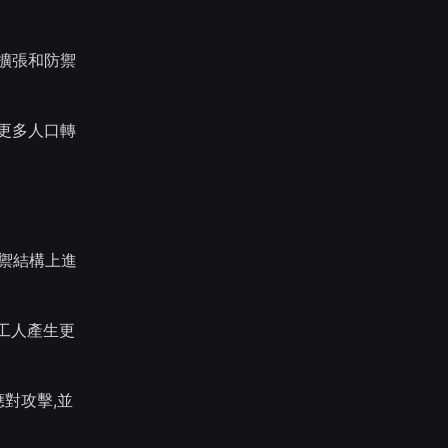
擴張和防禦
更多人口轉
防禦結構上進
的工人產生更
對攻擊,並