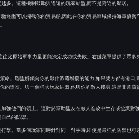
就越多。這種機制鼓勵與遙遠的玩家結盟,而不是附近的鄰居。
方驅逐艦可以攔截你的貿易船,因此在你的貿易區域保持海軍優勢
。
家的互動往往比原始軍事力量更能決定成功或失敗。右鍵菜單提供了眾
策略。聯盟解鎖向你的夥伴派遣增援的能力,如果雙方都有港口,
你的盟友。與一個強大玩家結盟,他與你的敵人接壤,這是非常寶貴
量加強他們的領土。這對於幫助盟友在敵人進攻中生存或協調對
弱自己的防禦。
調打擊。當多個玩家同時針對同一對手時,即使是最強的防禦也可