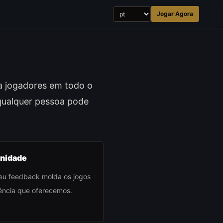
Jogar Agora
a jogadores em todo o
 qualquer pessoa pode
unidade
eu feedback molda os jogos
ência que oferecemos.