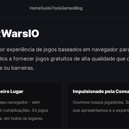
Home
Guide
Tools
Games
Blog
tWarsIO
hor experiência de jogos baseados em navegador par
s a fornecer jogos gratuitos de alta qualidade que
 ou barreiras.
eiro Lugar
Impulsionado pela Com
 seu navegador - sem
Ouvimos nossos jogadores. S
em complicações. Os jogos
que apresentamos e a experi
s, em todos os lugares.