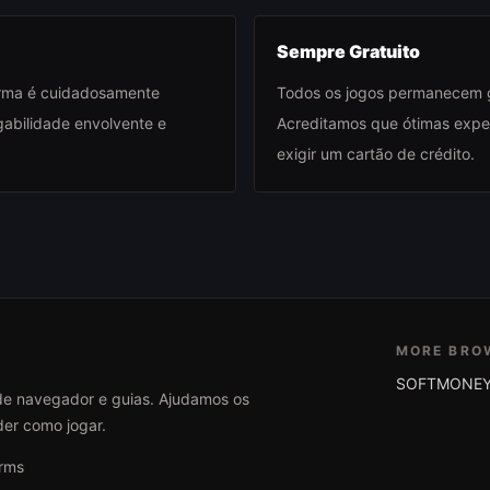
Sempre Gratuito
orma é cuidadosamente
Todos os jogos permanecem gr
gabilidade envolvente e
Acreditamos que ótimas expe
exigir um cartão de crédito.
MORE BRO
SOFTMONEY
 de navegador e guias. Ajudamos os
der como jogar.
rms